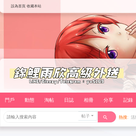
設為首頁
收藏本站
門戶
動態
淘帖
日誌
相冊
分享
記錄
帖子
熱搜:
活