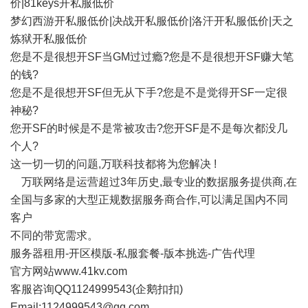
价|81keys开私服低价
梦幻西游开私服低价|决战开私服低价|洛汗开私服低价|天之
炼狱开私服低价
您是不是很想开SF当GM过过瘾?您是不是很想开SF赚大笔
的钱?
您是不是很想开SF但无从下手?您是不是觉得开SF一定很
神秘?
您开SF的时候是不是常被攻击?您开SF是不是每次都没几
个人?
这一切一切的问题,万联科技都将为您解决 !
万联网络是运营超过3年历史,最专业的数据服务提供商,在
全国与多家的大型正规数据服务商合作,可以满足国内不同
客户
不同的带宽需求。
服务器租用-开区模版-私服套餐-版本挑选-广告代理
官方网站
www.41kv.com
客服咨询QQ1124999543(企鹅扣扣)
Email:
1124999543@qq.com