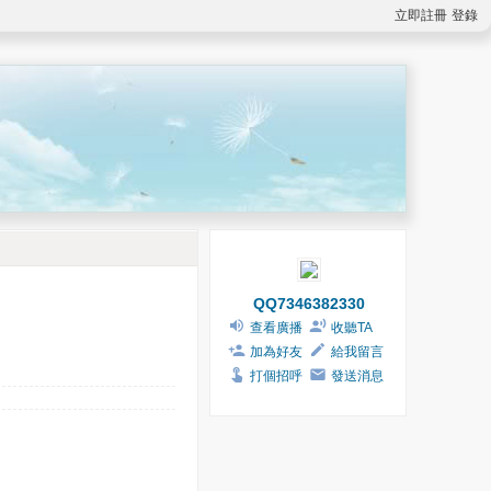
立即註冊
登錄
QQ7346382330
查看廣播
收聽TA
加為好友
給我留言
打個招呼
發送消息