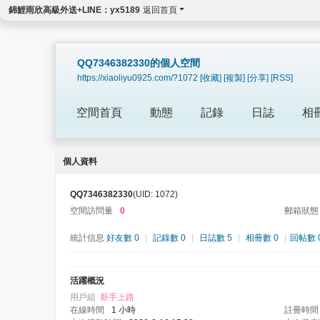
錦鯉雨欣高級外送+LINE：yx5189
返回首頁
QQ7346382330的個人空間
https://xiaoliyu0925.com/?1072
[收藏]
[複製]
[分享]
[RSS]
空間首頁
動態
記錄
日誌
相
個人資料
QQ7346382330
(UID: 1072)
空間訪問量
0
郵箱狀態
統計信息
好友數 0
|
記錄數 0
|
日誌數 5
|
相冊數 0
|
回帖數 
活躍概況
用戶組
新手上路
在線時間
1 小時
註冊時間